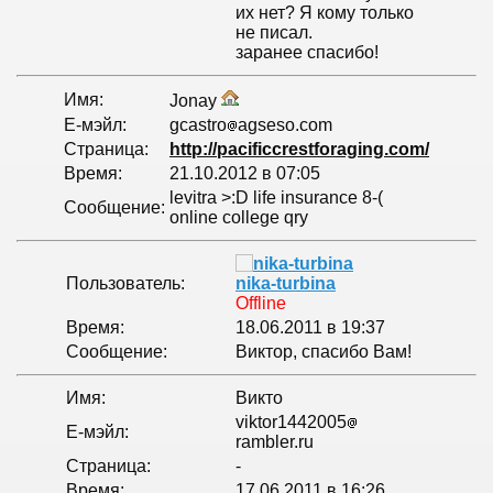
их нет? Я кому только
не писал.
заранее спасибо!
Имя:
Jonay
Е-мэйл:
gcastro
agseso.com
Страница:
http://pacificcrestforaging.com/
Время:
21.10.2012 в 07:05
levitra >:D life insurance 8-(
Сообщение:
online college qry
Пользователь:
nika-turbina
Offline
Время:
18.06.2011 в 19:37
Сообщение:
Виктор, спасибо Вам!
Имя:
Викто
viktor1442005
Е-мэйл:
rambler.ru
Страница:
-
Время:
17.06.2011 в 16:26