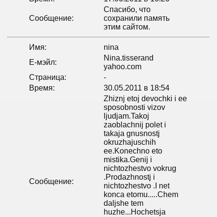
Спасибо, что
Сообщение:
сохранили память
этим сайтом.
Имя:
nina
Nina.tisserand
Е-мэйл:
yahoo.com
Страница:
-
Время:
30.05.2011 в 18:54
Zhiznj etoj devochki i ee
sposobnosti vizov
ljudjam.Takoj
zaoblachnij polet i
takaja gnusnostj
okruzhajuschih
ee.Konechno eto
mistika.Genij i
nichtozhestvo vokrug
.Prodazhnostj i
Сообщение:
nichtozhestvo .I net
konca etomu.....Chem
daljshe tem
huzhe...Hochetsja