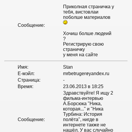
Приколная страничка у
тебя, вистовлаи
поболше материалов
Сообщение:
Хочиш болше людеий
?
Регистрирую свою
страничку
у меня на сайте
Имя:
Stan
Е-мэйл:
mrbetruger
yandex.ru
Страница:
-
Время:
23.06.2013 в 18:25
Здравствуйте! Я ищу 2
фильма-интервью
А.Борсюка "Ника,
которая..." и "Ника
Турбина: История
Сообщение:
полёта", нигде в
интернете также не
нашёл. У вас случайно