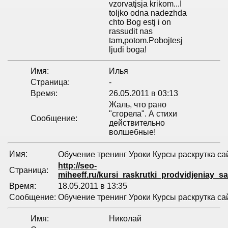
vzorvatjsja krikom...I
toljko odna nadezhda
chto Bog estj i on
rassudit nas
tam,potom.Pobojtesj
ljudi boga!
Имя:
Илья
Страница:
-
Время:
26.05.2011 в 03:13
Жаль, что рано
"сгорела". А стихи
Сообщение:
действительно
волшебные!
Имя:
Обучение тренинг Уроки Курсы раскрутка с
http://seo-
Страница:
miheeff.ru/kursi_raskrutki_prodvidjeniay_sa
Время:
18.05.2011 в 13:35
Сообщение:
Обучение тренинг Уроки Курсы раскрутка са
Имя:
Николай