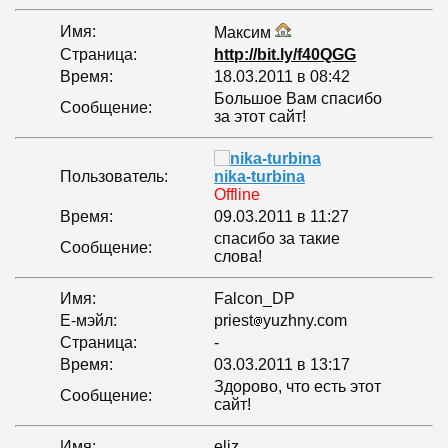
Имя:
Максим
Страница:
http://bit.ly/f40QGG
Время:
18.03.2011 в 08:42
Большое Вам спасибо
Сообщение:
за этот сайт!
Пользователь:
nika-turbina
Offline
Время:
09.03.2011 в 11:27
спасибо за такие
Сообщение:
слова!
Имя:
Falcon_DP
Е-мэйл:
priest
yuzhny.com
Страница:
-
Время:
03.03.2011 в 13:17
Здорово, что есть этот
Сообщение:
сайт!
Имя:
eliz