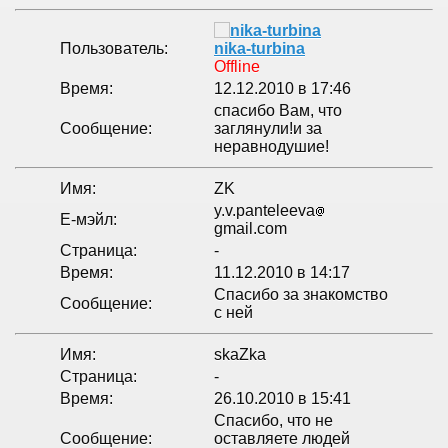
Пользователь:
nika-turbina
Offline
Время:
12.12.2010 в 17:46
спасибо Вам, что
Сообщение:
заглянули!и за
неравнодушие!
Имя:
ZK
y.v.panteleeva
Е-мэйл:
gmail.com
Страница:
-
Время:
11.12.2010 в 14:17
Спасибо за знакомство
Сообщение:
с ней
Имя:
skaZka
Страница:
-
Время:
26.10.2010 в 15:41
Спасибо, что не
Сообщение:
оставляете людей